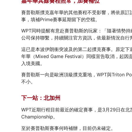
嘉年華其餘賽程照常，加賽補位
賽普勒斯撲克嘉年華的其他賽程不受影響，將依原訂計畫
事，填補Prime賽事延期留下的空檔。
WPT同時提醒有意赴賽普勒斯的玩家：「隨著情勢
公司保持聯繫，持續關注官方資訊，依最新情況自行
這已是本波伊朗衝突波及的第二起撲克賽事。原定下週在拉
年華（Mixed Game Festival）同樣宣告取消，起因
入境美國。
賽普勒斯一向是歐洲頂級撲克重地，WPT與Triton 
不小。
下一站：北加州
WPT近期行程目前最近的確定賽事，是3月29日在北加州開打的
Championship。
至於賽普勒斯賽事何時補辦，目前仍未確定。