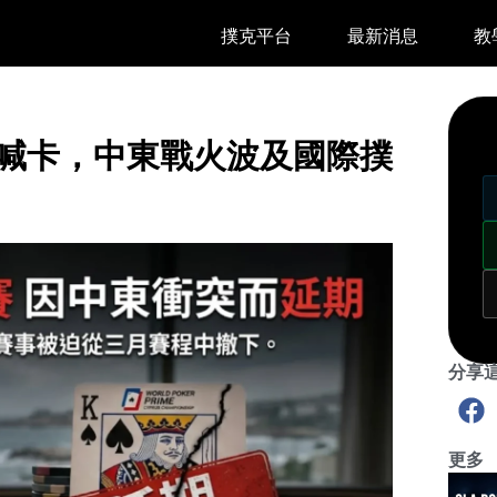
撲克平台
最新消息
教
事喊卡，中東戰火波及國際撲
分享
更多