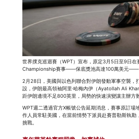
世界撲克巡迴賽（WPT）宣布，原定3月5日至9日在賽普勒斯登
Championship賽事——保底獎池高達100萬
2月28日，美國與以色列聯合對伊朗發動軍事空襲，
設，伊朗最高領袖阿里·哈梅內伊（Ayatollah Ali
距伊朗邊境不足800英里，局勢的快速演變讓主辦方
WPT週二透過官方X帳號公告延期消息，賽事原訂場地為Chama
作人員常駐美國，在當前情勢下派員赴賽普勒斯執勤
挑戰。