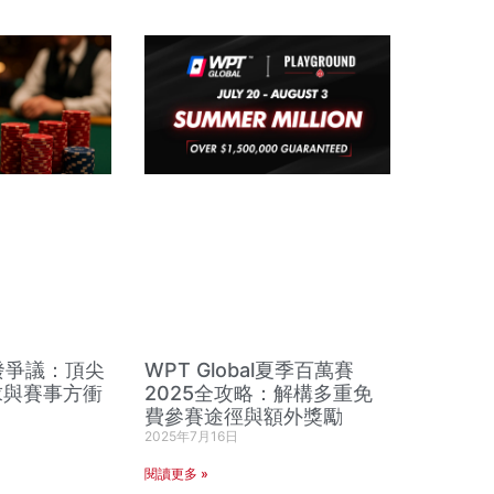
發爭議：頂尖
WPT Global夏季百萬賽
求與賽事方衝
2025全攻略：解構多重免
費參賽途徑與額外獎勵
2025年7月16日
閱讀更多 »