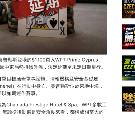
場的$1,100買入WPT Prime Cyprus
美元——因中東局勢持續升溫，決定延期至未定日期舉行。
打擊目標涵蓋軍事設施、情報機構及安全基礎建
 Khamenei）在行動中身亡。賽普勒斯位於東地中海，
難以如期運作賽事。
da Prestige Hotel & Spa。WPT多數工
，無論從後勤還是安全角度來看，都構成相當大的