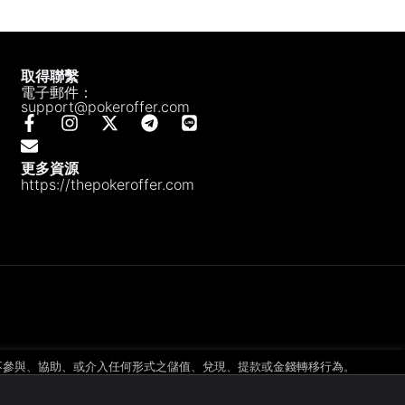
取得聯繫
電子郵件：
support@pokeroffer.com
更多資源
https://thepokeroffer.com
不參與、協助、或介入任何形式之儲值、兌現、提款或金錢轉移行為。