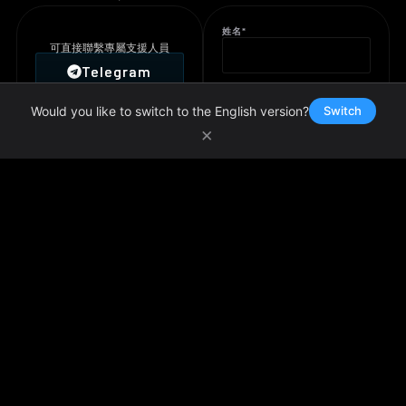
聯絡方式
姓名*
可直接聯繫專屬支援人員
Telegram
聯絡方式
Line
Would you like to switch to the English version?
Switch
×
電子郵件/
聯繫資訊*
留言內容*
發送
本網站受 reCAPTCHA 保護，並適用 Google
隱私權政策和服務條款。