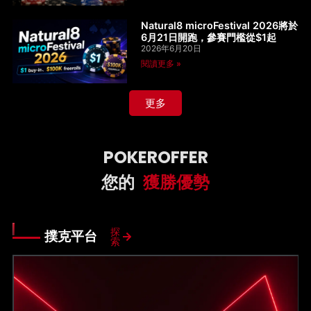
閱
讀
Natural8 microFestival 2026將於
更
6月21日開跑，參賽門檻從$1起
2026年6月20日
多
閱讀更多 »
»
更多
POKEROFFER
您的
撲克基地
探
撲克平台
索