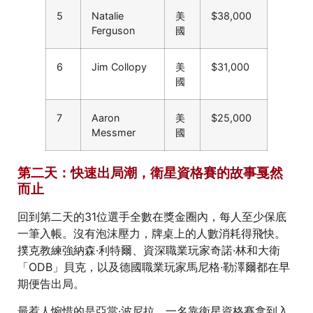
5
Natalie
美
$38,000
Ferguson
國
6
Jim Collopy
美
$31,000
國
7
Aaron
美
$25,000
Messmer
國
第二天：快速出局潮，衛星資格賽的故事戛然
而止
回到第二天的31位選手全數在獎金圈內，每人至少保底
一筆入帳。沒有泡沫壓力，牌桌上的人數消耗得飛快。
撲克教練強納森·利特爾、資深職業玩家奇諾·林和大衛
「ODB」貝克，以及德國職業玩家馬尼格·勒澤爾都在早
期便告出局。
最惹人惋惜的是亞當·波尼拉，一名靠衛星資格賽拿到入