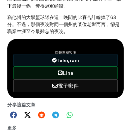
下最後一鍋，奪得冠軍頭銜。
猶他州的大學籃球隊在週二晚間的比賽合計輸掉了63
分。不過，那個夜晚對同一個州的某位老鄉而言，卻是
職業生涯至今最難忘的夜晚。
聯絡方式
聯繫專屬客服
Telegram
Line
電子郵件
分享這篇文章
更多