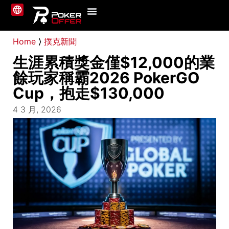
撲克平台
最新消息
教學指南
關於我們
聯絡我們
Home
⟩
撲克新聞
生涯累積獎金僅$12,000的業
餘玩家稱霸2026 PokerGO
Cup，抱走$130,000
4 3 月, 2026