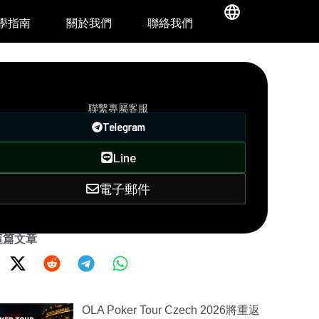
學指南
關於我們
聯絡我們
聯絡方式
聯繫專屬客服
Telegram
Line
電子郵件
這篇文章
OLA Poker Tour Czech 2026將重返