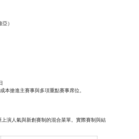
脫維亞）
 日
用更低成本搶進主賽事與多項重點賽事席位。
 一週不間斷上演人氣與新創賽制的混合菜單。實際賽制與結