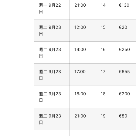
週一 9月22
21:00
14
€130
日
週二 9月23
12:00
15
€20
日
週二 9月23
14:00
16
€250
日
週二 9月23
17:00
17
€655
日
週二 9月23
18:00
18
€200
日
週二 9月23
21:00
19
€80
日