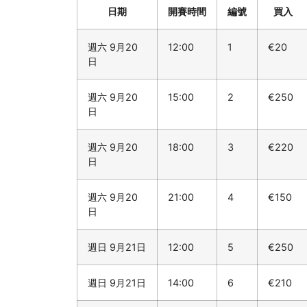
日期
開賽時間
編號
買入
週六 9月20
12:00
1
€20
日
週六 9月20
15:00
2
€250
日
週六 9月20
18:00
3
€220
日
週六 9月20
21:00
4
€150
日
週日 9月21日
12:00
5
€250
週日 9月21日
14:00
6
€210