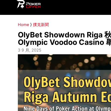
Home
⟩
撲克新聞
OlyBet Showdown Rig
Olympic Voodoo Casi
3 9 月, 2025