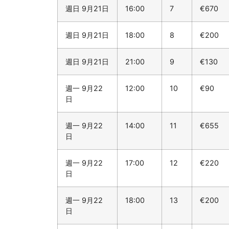
週日 9月21日
16:00
7
€670
週日 9月21日
18:00
8
€200
週日 9月21日
21:00
9
€130
週一 9月22
12:00
10
€90
日
週一 9月22
14:00
11
€655
日
週一 9月22
17:00
12
€220
日
週一 9月22
18:00
13
€200
日