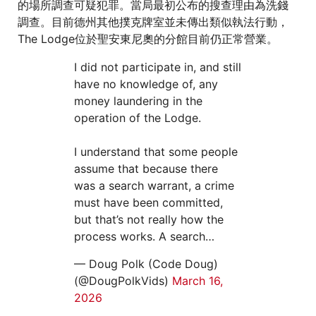
的場所調查可疑犯罪。當局最初公布的搜查理由為洗錢
調查。目前德州其他撲克牌室並未傳出類似執法行動，
The Lodge位於聖安東尼奧的分館目前仍正常營業。
I did not participate in, and still
have no knowledge of, any
money laundering in the
operation of the Lodge.
I understand that some people
assume that because there
was a search warrant, a crime
must have been committed,
but that’s not really how the
process works. A search…
— Doug Polk (Code Doug)
(@DougPolkVids)
March 16,
2026