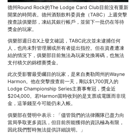
德州Round Rock的The Lodge Card Club目前沒有重新
開業的時間表。德州酒類飲料委員會（TABC）上週突擊
搜查該俱樂部，凍結其銀行帳戶，並留下一批仍在等待
獎金的玩家。
俱樂部週日在X上發文確認，TABC此次並未逮捕任何
人，也尚未對管理層或所有者提出指控。但在資產遭凍
結的情況下，俱樂部目前無法為玩家兌換籌碼，也無法
支付積欠的錦標賽獎金。
此次受影響最受矚目的玩家，是來自奧勒岡州的Wayne
Harmon。他在突擊搜查前一天，剛以$1,700買入的
Lodge Championship Series主賽事奪冠，獎金近
$204,000。若Harmon當時收到的是支票或電匯而非現
金，這筆錢至今可能仍未入帳。
俱樂部在聲明中表示：「儘管我們的法律團隊已盡力向
當局爭取更多資訊，但目前所能獲得的資訊極為有限，
因此我們暫時無法提供詳細說明。」