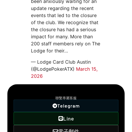
been anxiously waiting for an
update regarding the recent
events that led to the closure
of the club. We recognize that
the closure has had a serious
impact for many. More than
200 staff members rely on The
Lodge for their…
— Lodge Card Club Austin
(@LodgePokerATX)
March 15,
2026
聯絡方式
聯繫專屬客服
Telegram
Line
電子郵件