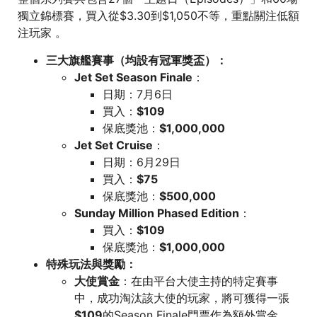
獨立錦標賽，買入從$3.30到$1,050不等，重點關注低額
注玩家 。
三大旗艦賽事（均設有冠軍獎盃）：
Jet Set Season Finale
：
日期：7月6日
買入：
$109
保底獎池：
$1,000,000
Jet Set Cruise
：
日期：6月29日
買入：
$75
保底獎池：
$500,000
Sunday Million Phased Edition
：
買入：
$109
保底獎池：
$1,000,000
特殊玩法與獎勵：
大使賞金
：在由平台大使主持的特定賽事
中，成功淘汰該大使的玩家，將可獲得一張
$109
的Season Finale門票作為額外賞金 。