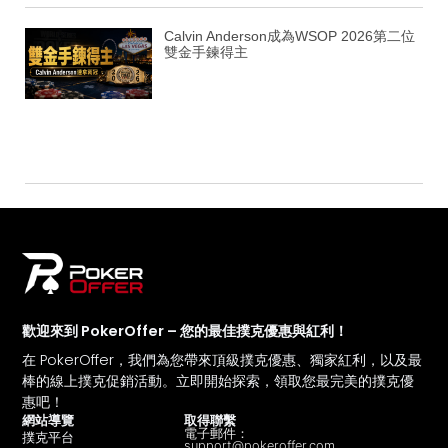
Calvin Anderson成為WSOP 2026第二位
雙金手鍊得主
歡迎來到 PokerOffer – 您的最佳撲克優惠與紅利！
在 PokerOffer，我們為您帶來頂級撲克優惠、獨家紅利，以及最
棒的線上撲克促銷活動。立即開始探索，領取您最完美的撲克優
惠吧！
網站導覽
取得聯繫
電子郵件：
撲克平台
support@pokeroffer.com