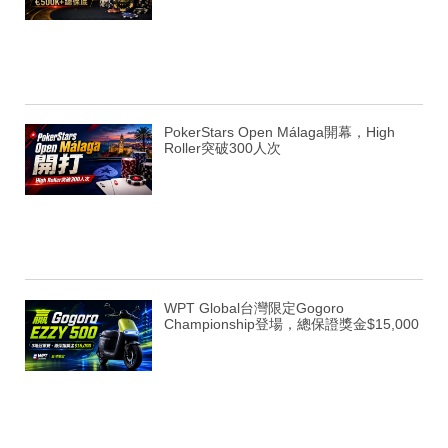
PokerStars Open Málaga開幕，High
Roller突破300人次
WPT Global台灣限定Gogoro
Championship登場，總保證獎金$15,000