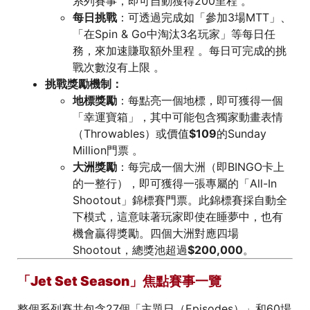
系列賽事，即可自動獲得200里程 。
每日挑戰
：可透過完成如「參加3場MTT」、
「在Spin & Go中淘汰3名玩家」等每日任
務，來加速賺取額外里程 。每日可完成的挑
戰次數沒有上限 。
挑戰獎勵機制：
地標獎勵
：每點亮一個地標，即可獲得一個
「幸運寶箱」，其中可能包含獨家動畫表情
（Throwables）或價值
$109
的Sunday
Million門票 。
大洲獎勵
：每完成一個大洲（即BINGO卡上
的一整行），即可獲得一張專屬的「All-In
Shootout」錦標賽門票。此錦標賽採自動全
下模式，這意味著玩家即使在睡夢中，也有
機會贏得獎勵。四個大洲對應四場
Shootout，總獎池超過
$200,000
。
「Jet Set Season」焦點賽事一覽
整個系列賽共包含27個「主題日（Episodes）」和60場