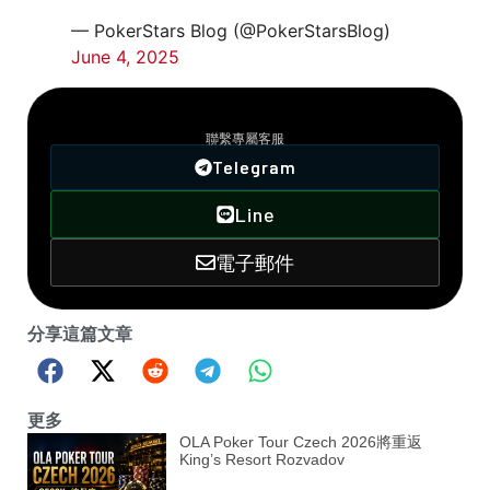
— PokerStars Blog (@PokerStarsBlog)
June 4, 2025
聯絡方式
聯繫專屬客服
Telegram
Line
電子郵件
分享這篇文章
更多
OLA Poker Tour Czech 2026將重返
King’s Resort Rozvadov