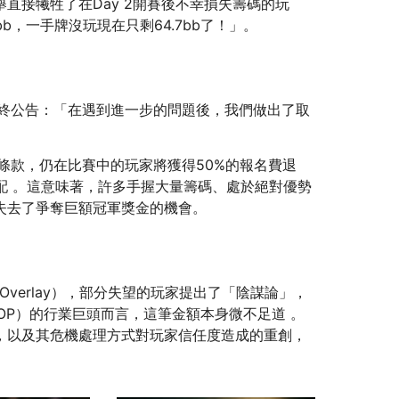
直接犧牲了在Day 2開賽後不幸損失籌碼的玩
b，一手牌沒玩現在只剩64.7bb了！」。
了最終公告：「在遇到進一步的問題後，我們做出了取
的條款，仍在比賽中的玩家將獲得50%的報名費退
配 。這意味著，許多手握大量籌碼、處於絕對優勢
失去了爭奪巨額冠軍獎金的機會。
Overlay），部分失望的玩家提出了「陰謀論」，
OP）的行業巨頭而言，這筆金額本身微不足道 。
，以及其危機處理方式對玩家信任度造成的重創，