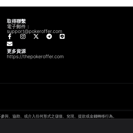
取得聯繫
電子郵件：
support@pokeroffer.com
更多資源
https://thepokeroffer.com
不參與、協助、或介入任何形式之儲值、兌現、提款或金錢轉移行為。