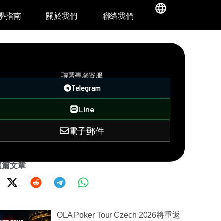
學指南
關於我們
聯絡我們
聯絡方式
聯繫專屬客服
Telegram
Line
電子郵件
這篇文章
OLA Poker Tour Czech 2026將重返