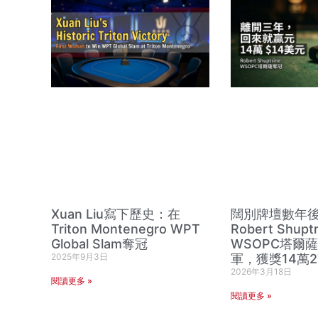
Xuan Liu寫下歷史：在
闊別牌壇數年
Triton Montenegro WPT
Robert Shup
Global Slam奪冠
WSOPC塔爾
2025年9月3日
軍，獲獎14萬2
2026年3月18日
閱讀更多 »
閱讀更多 »