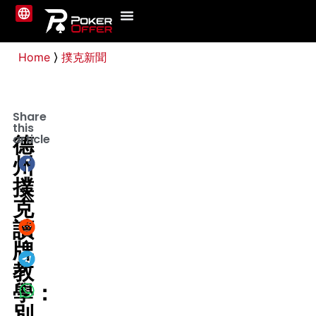
撲克平台
最新消息
教學指南
關於我們
聯絡我們
Home
⟩
撲克新聞
Share
this
德
article
州
撲
克
讀
牌
教
學：
別