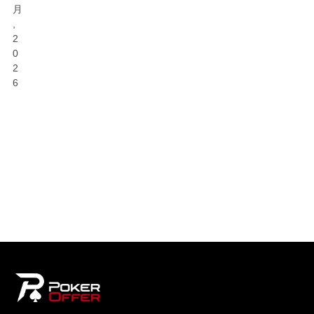
略：完整
月
規則、高
,
手戰術與
實戰思維
2
0
2
奧馬哈
（Pot-
6
Limit
Omaha,
PLO）
專業全
攻略：
深度規
則解析
與高階
戰術策
略