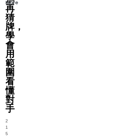
More
再
德州
撲克
猜
被
牌，
Bad
Beat
學
後心
態炸
會
裂？
3 招
用
實戰
止損
範
不送
頭
圍
看
頻率混合
(Mixed
懂
Strategy)：
為何頂尖高
對
手從不按牌
手
理出牌？
德州撲克
2
（Texas
1
Hold’em）
終極攻
5