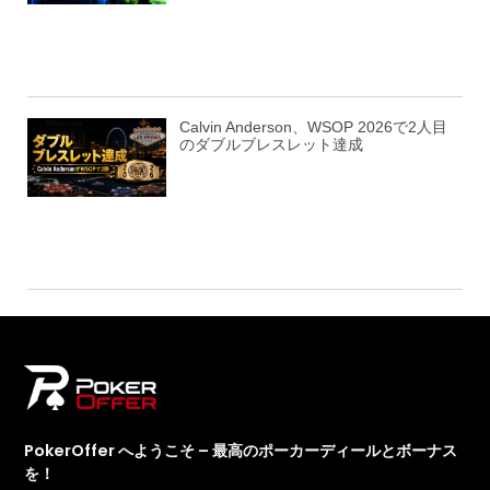
Calvin Anderson、WSOP 2026で2人目
のダブルブレスレット達成
PokerOffer へようこそ – 最高のポーカーディールとボーナス
を！