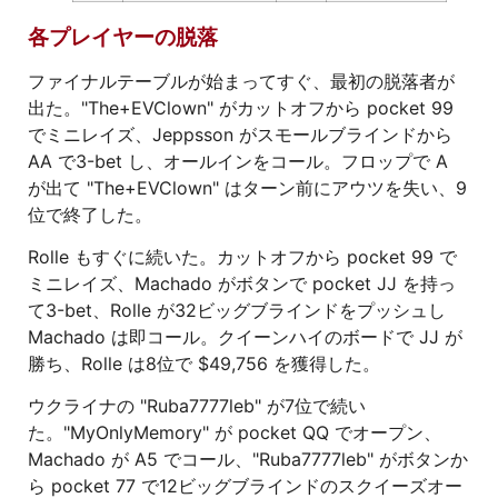
各プレイヤーの脱落
ファイナルテーブルが始まってすぐ、最初の脱落者が
出た。"The+EVClown" がカットオフから pocket 99
でミニレイズ、Jeppsson がスモールブラインドから
AA で3-bet し、オールインをコール。フロップで A
が出て "The+EVClown" はターン前にアウツを失い、9
位で終了した。
Rolle もすぐに続いた。カットオフから pocket 99 で
ミニレイズ、Machado がボタンで pocket JJ を持っ
て3-bet、Rolle が32ビッグブラインドをプッシュし
Machado は即コール。クイーンハイのボードで JJ が
勝ち、Rolle は8位で $49,756 を獲得した。
ウクライナの "Ruba7777leb" が7位で続い
た。"MyOnlyMemory" が pocket QQ でオープン、
Machado が A5 でコール、"Ruba7777leb" がボタンか
ら pocket 77 で12ビッグブラインドのスクイーズオー