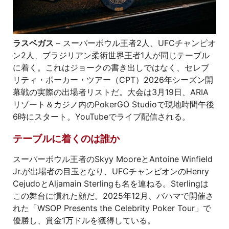
ラスベガス
– スーパーボウル王者2人、UFCチャンピオ
ン2人、ブラジリアン柔術世界王者1人が同じテーブル
に着く。これはジョークの書き出しではなく、セレブ
リティ・ポーカー・ツアー（CPT）2026年シーズン開
幕戦の実際の出場者リストだ。大会は3月19日、ARIA
リゾート＆カジノ内のPokerGO Studioで現地時間午後
6時にスタート。YouTubeでライブ配信される。
テーブルに着くのは誰か
スーパーボウル王者のSkyy MooreとAntoine Winfield
Jr.が出場者の目玉となり、UFCチャンピオンのHenry
CejudoとAljamain Sterlingも名を連ねる。Sterlingは
この舞台に慣れた顔だ。2025年12月、バハマで開催さ
れた「WSOP Presents the Celebrity Poker Tour」で
優勝し、賞金1万ドルを獲得している。