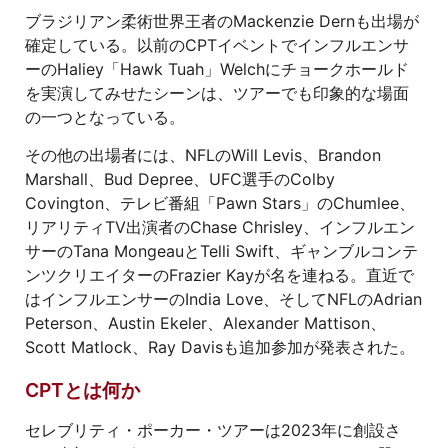
ブラジリアン柔術世界王者のMackenzie Dernも出場が
確定している。以前のCPTイベントでインフルエンサ
ーのHaliey「Hawk Tuah」Welchにチョークホールド
を実演してみせたシーンは、ツアーでも印象的な場面
の一つとなっている。
その他の出場者には、NFLのWill Levis、Brandon
Marshall、Bud Depree、UFC選手のColby
Covington、テレビ番組「Pawn Stars」のChumlee、
リアリティTV出演者のChase Chrisley、インフルエン
サーのTana MongeauとTelli Swift、ギャンブルコンテ
ンツクリエイターのFrazier Kayが名を連ねる。直近で
はインフルエンサーのIndia Love、そしてNFLのAdrian
Peterson、Austin Ekeler、Alexander Mattison、
Scott Matlock、Ray Davisも追加参加が発表された。
CPTとは何か
セレブリティ・ポーカー・ツアーは2023年に創設さ