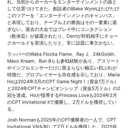
れ、当初からポーカーをエンターテインメントの器と
して位置づけてきた。創設者のBlake Wynnはたびたび
このツアーを「エンターテインメントのキャンバス」
と表現しており、テーブル上の勝負はその一要素に過
ぎない。過去の大会ではプレイ中にコンタクション
（軟体芸）が披露されたり、Dernが対戦相手にチョー
クホールドを実演したりと、常に話題に事欠かない。
ラッパーのWaka Flocka Flame、Ray J、24kGoldn、
Maxo Kream、Bun Bらも参戦経験があり、アスリート
やインフルエンサーだけに留まらない幅広い顔ぶれが
特徴だ。プロプレイヤーも存在感を示しており、Maria
Hoは2024年3月のCPT Game Night I（賞金1万ドル）
と2024年CPTチャンピオンシップ（賞金5万ドル）の2
冠を達成。Hoが指導するPrincess Loveも2024年2月
のCPT Invitational IIで優勝し、2万ドルを獲得してい
る。
Josh Normanも2025年のCPT優勝者の一人で、CPT
Invitational VIIIを制して2万ドルを獲得した。2025年