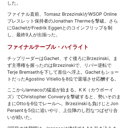
した。
ファイナル直前、Tomasz BrzezinskiがWSOP Online
ブレスレット保持者のJonathan Thermeを撃破。さら
にGachetがFredrik Eggenとのコインフリップを制
し、最終9人が出揃った。
ファイナルテーブル・ハイライト
チップリーダーはGachet、すぐ後ろにBrzezinski。ま
ず主導権を握ったのはBrzezinskiで、リバー逆転で
Terje Bremsethを下して首位へ浮上。Gachetもショー
トだったAgostino Vitielloを8位で退場させ応酬する。
ここからIannacoの猛追が始まる。K K（カウボーイ
ズ）でChristopher Converyを撃破すると、勢いそのま
まにOttoを6位でレールへ。Brzezinskiも負けじとJon
Persentを5位に追いやり、上位陣のし烈なつばぜり合
いが続いた。