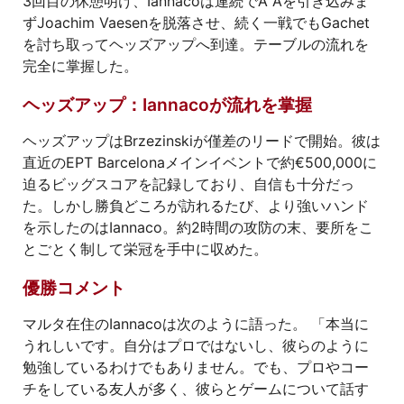
3回目の休憩明け、Iannacoは連続でA Aを引き込みま
ずJoachim Vaesenを脱落させ、続く一戦でもGachet
を討ち取ってヘッズアップへ到達。テーブルの流れを
完全に掌握した。
ヘッズアップ：Iannacoが流れを掌握
ヘッズアップはBrzezinskiが僅差のリードで開始。彼は
直近のEPT Barcelonaメインイベントで約€500,000に
迫るビッグスコアを記録しており、自信も十分だっ
た。しかし勝負どころが訪れるたび、より強いハンド
を示したのはIannaco。約2時間の攻防の末、要所をこ
とごとく制して栄冠を手中に収めた。
優勝コメント
マルタ在住のIannacoは次のように語った。 「本当に
うれしいです。自分はプロではないし、彼らのように
勉強しているわけでもありません。でも、プロやコー
チをしている友人が多く、彼らとゲームについて話す