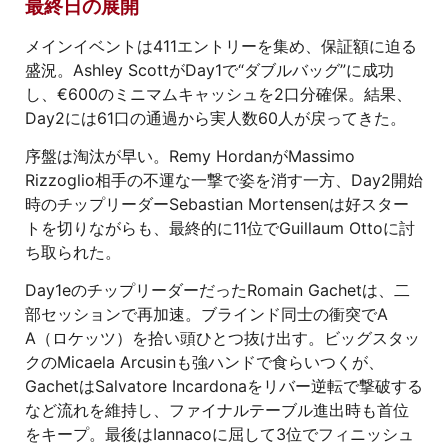
最終日の展開
メインイベントは411エントリーを集め、保証額に迫る
盛況。Ashley ScottがDay1で“ダブルバッグ”に成功
し、€600のミニマムキャッシュを2口分確保。結果、
Day2には61口の通過から実人数60人が戻ってきた。
序盤は淘汰が早い。Remy HordanがMassimo
Rizzoglio相手の不運な一撃で姿を消す一方、Day2開始
時のチップリーダーSebastian Mortensenは好スター
トを切りながらも、最終的に11位でGuillaum Ottoに討
ち取られた。
Day1eのチップリーダーだったRomain Gachetは、二
部セッションで再加速。ブラインド同士の衝突でA
A（ロケッツ）を拾い頭ひとつ抜け出す。ビッグスタッ
クのMicaela Arcusinも強ハンドで食らいつくが、
GachetはSalvatore Incardonaをリバー逆転で撃破する
など流れを維持し、ファイナルテーブル進出時も首位
をキープ。最後はIannacoに屈して3位でフィニッシュ