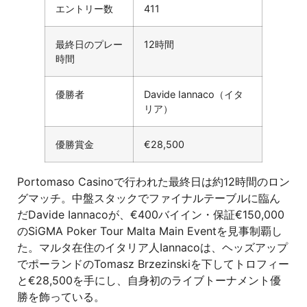
エントリー数
411
最終日のプレー
12時間
時間
優勝者
Davide Iannaco（イタ
リア）
優勝賞金
€28,500
Portomaso Casinoで行われた最終日は約12時間のロン
グマッチ。中盤スタックでファイナルテーブルに臨ん
だDavide Iannacoが、€400バイイン・保証€150,000
のSiGMA Poker Tour Malta Main Eventを見事制覇し
た。マルタ在住のイタリア人Iannacoは、ヘッズアップ
でポーランドのTomasz Brzezinskiを下してトロフィー
と€28,500を手にし、自身初のライブトーナメント優
勝を飾っている。