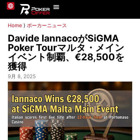
ポーカーサイト
ニュース
ガイド
私たちについて
お問い合わせ
Home
⟩
ポーカーニュース
Davide IannacoがSiGMA
Poker Tourマルタ・メイン
イベント制覇、€28,500を
獲得
9月 8, 2025