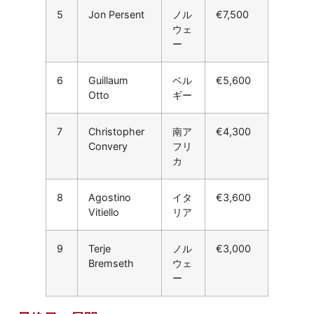
5
Jon Persent
ノル
€7,500
ウェ
ー
6
Guillaum
ベル
€5,600
Otto
ギー
7
Christopher
南ア
€4,300
Convery
フリ
カ
8
Agostino
イタ
€3,600
Vitiello
リア
9
Terje
ノル
€3,000
Bremseth
ウェ
ー