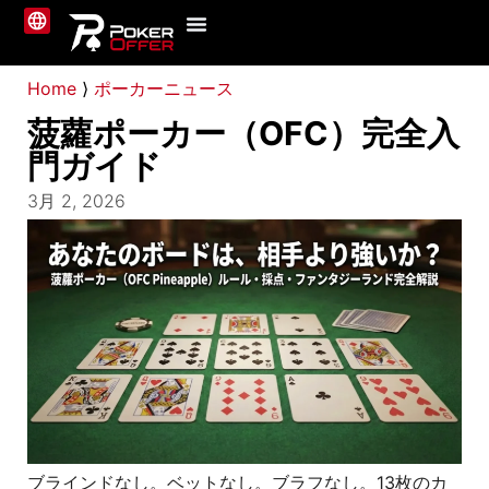
ポーカーサイト
ニュース
ガイド
私たちについて
お問い合わせ
Home
⟩
ポーカーニュース
菠蘿ポーカー（OFC）完全入
門ガイド
3月 2, 2026
ブラインドなし。ベットなし。ブラフなし。13枚のカ