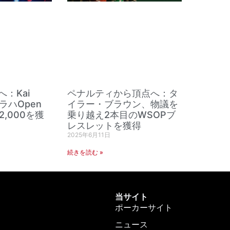
へ：Kai
ペナルティから頂点へ：タ
プラハOpen
イラー・ブラウン、物議を
2,000を獲
乗り越え2本目のWSOPブ
レスレットを獲得
2025年6月11日
続きを読む »
当サイト
ポーカーサイト
ニュース