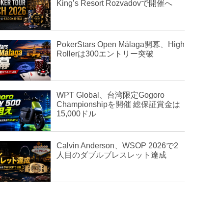
King’s Resort Rozvadovで開催へ
PokerStars Open Málaga開幕、High
Rollerは300エントリー突破
WPT Global、台湾限定Gogoro
Championshipを開催 総保証賞金は
15,000ドル
Calvin Anderson、WSOP 2026で2
人目のダブルブレスレット達成