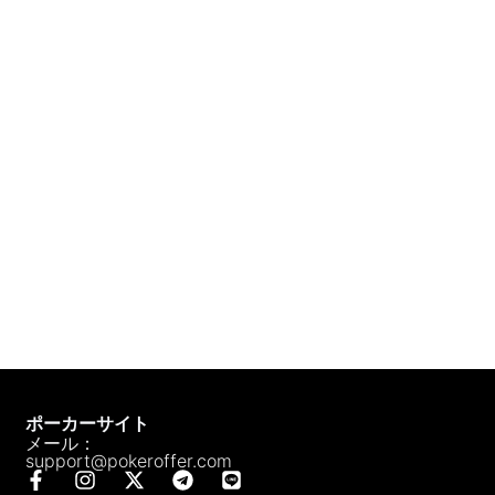
ポーカーサイト
メール：
support@pokeroffer.com