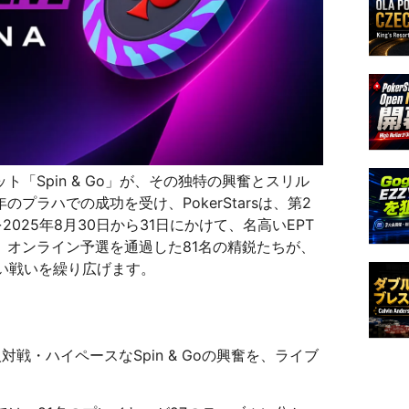
「Spin & Go」が、その独特の興奮とスリル
ラハでの成功を受け、PokerStarsは、第2
2025年8月30日から31日にかけて、名高いEPT
。オンライン予選を通過した81名の精鋭たちが、
て熱い戦いを繰り広げます。
戦・ハイペースなSpin & Goの興奮を、ライブ