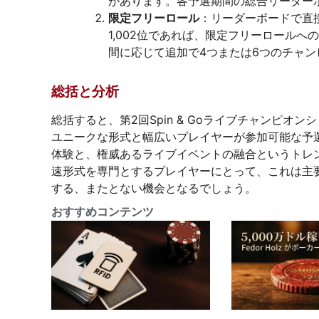
があります。各予選期間の総合リーダー
限定フリーロール
：リーダーボードで直
1,002位であれば、限定フリーロール
間に応じて追加で4つまたは6つのチャ
総括と分析
総括すると、第2回Spin & Goライブチャンピ
ユニークな形式と幅広いプレイヤーが参加可能な予
体験と、権威あるライブイベントの融合というトレ
速形式を専門とするプレイヤーにとって、これは主
する、またとない機会となるでしょう。
おすすめコンテンツ