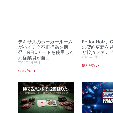
テキサスのポーカールーム
Fedor Holz、
がハイテク不正行為を摘
の契約更新を
発、RFIDカードを使用した
と投資ファン
元従業員が自白
2026年3月11日
2025年6月24日
続きを読む »
続きを読む »