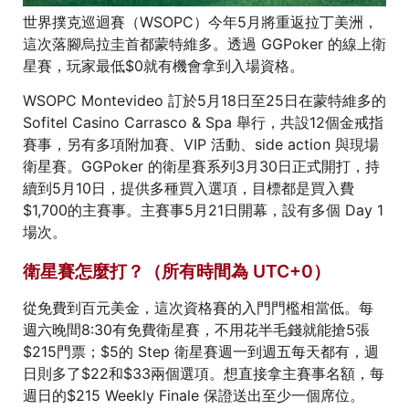
世界撲克巡迴賽（WSOPC）今年5月將重返拉丁美洲，
這次落腳烏拉圭首都蒙特維多。透過 GGPoker 的線上衛
星賽，玩家最低$0就有機會拿到入場資格。
WSOPC Montevideo 訂於5月18日至25日在蒙特維多的
Sofitel Casino Carrasco & Spa 舉行，共設12個金戒指
賽事，另有多項附加賽、VIP 活動、side action 與現場
衛星賽。GGPoker 的衛星賽系列3月30日正式開打，持
續到5月10日，提供多種買入選項，目標都是買入費
$1,700的主賽事。主賽事5月21日開幕，設有多個 Day 1
場次。
衛星賽怎麼打？（所有時間為 UTC+0）
從免費到百元美金，這次資格賽的入門門檻相當低。每
週六晚間8:30有免費衛星賽，不用花半毛錢就能搶5張
$215門票；$5的 Step 衛星賽週一到週五每天都有，週
日則多了$22和$33兩個選項。想直接拿主賽事名額，每
週日的$215 Weekly Finale 保證送出至少一個席位。