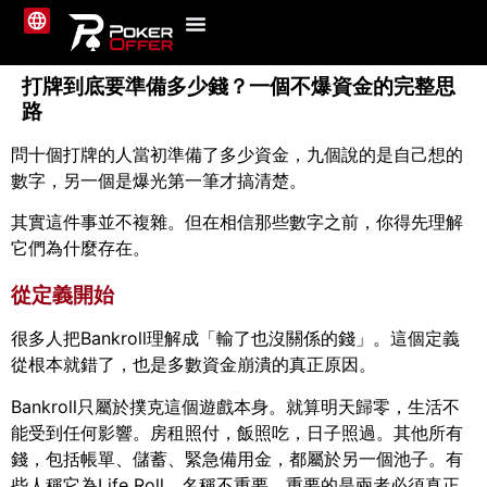
撲克平台
最新消息
教學指南
關於我們
聯絡我們
打牌到底要準備多少錢？一個不爆資金的完整思
路
問十個打牌的人當初準備了多少資金，九個說的是自己想的
數字，另一個是爆光第一筆才搞清楚。
其實這件事並不複雜。但在相信那些數字之前，你得先理解
它們為什麼存在。
從定義開始
很多人把Bankroll理解成「輸了也沒關係的錢」。這個定義
從根本就錯了，也是多數資金崩潰的真正原因。
Bankroll只屬於撲克這個遊戲本身。就算明天歸零，生活不
能受到任何影響。房租照付，飯照吃，日子照過。其他所有
錢，包括帳單、儲蓄、緊急備用金，都屬於另一個池子。有
些人稱它為Life Roll。名稱不重要，重要的是兩者必須真正