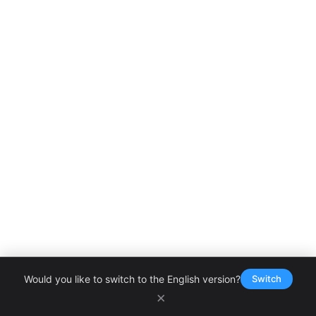
的
活
躍
度。
多
桌
遊
戲
功
能：
玩
家
可
以
同
時
Would you like to switch to the English version?
Switch
進
×
行