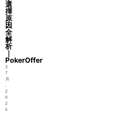
選
擇
原
因
全
解
析
｜
PokerOffer
3
7
月
,
2
0
2
5
PPPoker
是