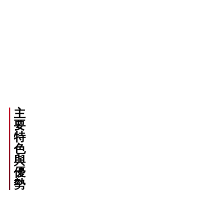
克
室
的
誠
實
可
靠
評
論。
主
要
特
色
與
優
勢
Natural8
通
過