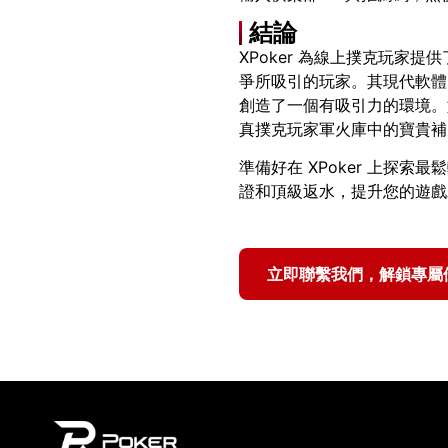
結論
XPoker 為線上撲克玩
爭所吸引的玩家。其現代軟體
創造了一個有吸引力的環境。
真撲克玩家軍火庫中的寶貴補
準備好在 XPoker 上探索
證和頂級返水，提升您的遊戲
立即聯繫我們，解鎖專屬