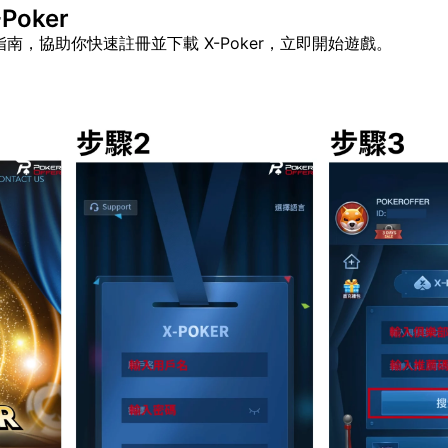
oker
細的指南，協助你快速註冊並下載 X-Poker，立即開始遊戲。