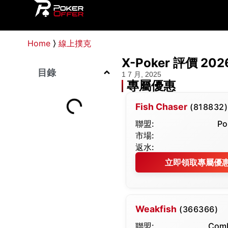
Home
⟩
線上撲克
X-Poker 評價 
目錄
1 7 月, 2025
專屬優惠
Fish Chaser
(818832)
聯盟:
Po
市場:
返水:
立即領取專屬優
Weakfish
(366366)
聯盟:
Com