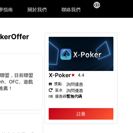
學指南
關於我們
聯絡我們
rOffer
X-Poker
大的聯盟，目前聯盟
4.4
nh、OFC。遊戲
獎勵
詢問優惠
推薦！
返水
詢問優惠
優惠碼
暫無代碼
註冊