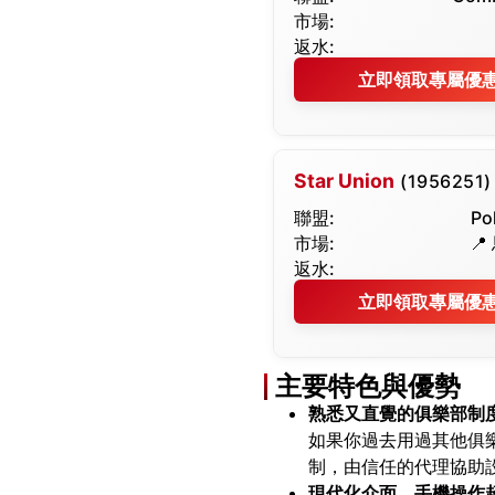
市場:
返水:
立即領取專屬優
Star Union
(1956251)
聯盟:
Po
市場:
返水:
立即領取專屬優
主要特色與優勢
熟悉又直覺的俱樂部制
如果你過去用過其他俱樂
制，由信任的代理協助
現代化介面，手機操作