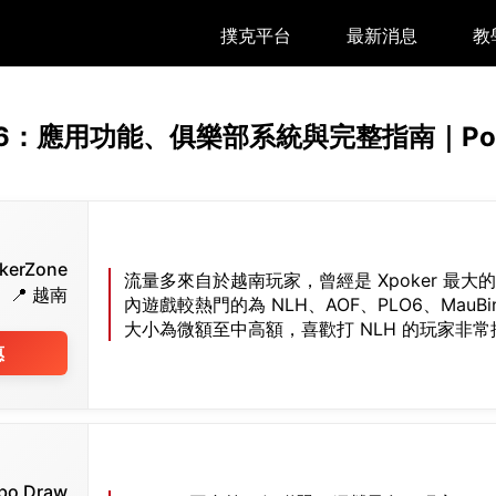
撲克平台
最新消息
教
2026：應用功能、俱樂部系統與完整指南｜Poke
kerZone
流量多來自於越南玩家，曾經是 Xpoker 最
越南
內遊戲較熱門的為 NLH、AOF、PLO6、MauBi
大小為微額至中高額，喜歡打 NLH 的玩家非常
惠
bo Draw