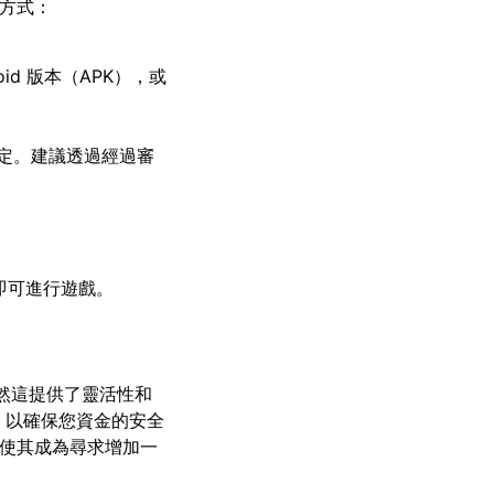
作方式：
oid 版本（APK），或
設定。建議透過經過審
即可進行遊戲。
雖然這提供了靈活性和
，以確保您資金的安全
，使其成為尋求增加一