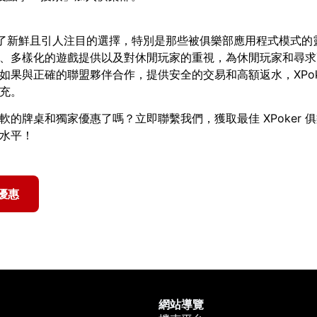
家提供了新鮮且引人注目的選擇，特別是那些被俱樂部應用程式模式
、多樣化的遊戲提供以及對休閒玩家的重視，為休閒玩家和尋求
如果與正確的聯盟夥伴合作，提供安全的交易和高額返水，XPok
充。
最鬆軟的牌桌和獨家優惠了嗎？立即聯繫我們，獲取最佳 XPoker
水平！
優惠
網站導覽