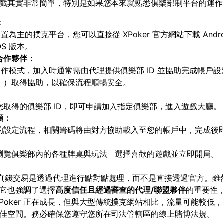
開始遊戲其實非常簡單，特別是如果您本來就熟悉俱樂部制平台的運
：
裝置為主的撲克平台，您可以直接從 XPoker 官方網站下載 Andr
iOS 版本。
合作夥伴：
部制運作模式，加入時通常需由代理提供俱樂部 ID 並協助完成帳戶
！）取得協助，以確保流程順暢安全。
取得的俱樂部 ID，即可申請加入指定俱樂部，進入遊戲大廳。
額：
的設定流程，相關籌碼將由對方協助載入至您的帳戶中，完成後
瀏覽俱樂部內的各種牌桌與玩法，選擇喜歡的遊戲並立即開局。
意味著真錢交易是透過代理進行點對點處理，而不是直接透過官方。
它也強調了選擇
高度信任且經過審查的代理/聯盟夥伴
的重要性
Poker 正在成長，但與大型傳統撲克網站相比，流量可能較低
佳空間。務必確保您遵守您所在司法管轄區的線上賭博法規。