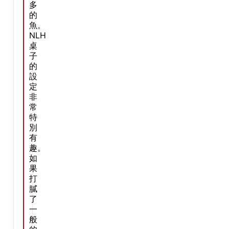
多
的
魚。
NLH
桌
子
的
設
定
非
常
特
別
有
趣。
如
果
打
膩
了
一
般