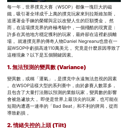
每一年，世界撲克大賽（WSOP）都像一塊巨大的磁
鐵，吸引著全球成千上萬的撲克玩家來到拉斯維加斯，
追逐著金手鍊的榮耀與足以改變人生的巨額獎金 。然
而，在這場撲克界的終極考驗中，一個殘酷的現實是：
許多在其他地方穩定獲利的玩家，最終卻在這裡虧損離
場 。就連撲克界的傳奇人物Daniel Negreanu也曾在一
屆WSOP中虧損高達110萬美元 。究竟是什麼原因導致了
這種現象？以下是五個關鍵因素。
1. 無法預測的變異數 (Variance)
變異數，或稱「運氣」，是撲克中永遠無法忽視的因素
。在WSOP這樣大型的系列賽中，由於參賽人數眾多，
且包含了大量打法難以預測的業餘玩家，變異數的影響
會被急遽放大 。即使是世界上最頂尖的玩家，也可能在
短期內遭遇一連串的「Bad Beat」和不利的牌局，從而
導致虧損 。
2. 情緒失控的上頭 (Tilt)