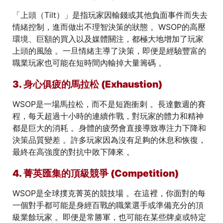
「上頭（Tilt）」是指玩家因輸錢或其他負面事件而失去
情緒控制，進而做出不理智決策的狀態 。WSOP的高壓
環境、巨額的買入以及媒體關注，都極大地增加了玩家
上頭的風險 。一旦情緒主導了決策，即便是經驗豐富的
職業玩家也可能在短時間內輸掉大量籌碼 。
3. 身心俱疲的馬拉松 (Exhaustion)
WSOP是一場馬拉松，而不是短跑衝刺 。長達數週的賽
程，每天超過十小時的連續作戰，對玩家的體力和精神
都是巨大的消耗 。身體的疲勞會直接導致專注力下降和
決策品質變差 。許多玩家因為沒有足夠的休息和恢復，
最終在高強度的對抗中敗下陣來 。
4. 菁英匯集的頂級競爭 (Competition)
WSOP是全球撲克菁英的競技場 。在這裡，你面對的每
一個對手都可能是身經百戰的職業選手或準備充分的頂
級業餘玩家 。即便是常勝軍，也可能在某些牌桌或特定