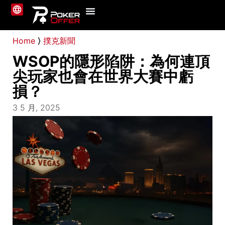
撲克平台
最新消息
教學指南
關於我們
聯絡我們
Home
⟩
撲克新聞
WSOP的隱形陷阱：為何連頂
尖玩家也會在世界大賽中虧
損？
3 5 月, 2025