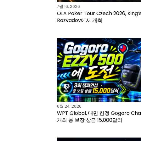
7월 16, 2026
OLA Poker Tour Czech 2026, King’
Rozvadov에서 개최
6월 24, 2026
WPT Global, 대만 한정 Gogoro Cha
개최 총 보장 상금 15,000달러