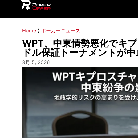
Home
⟩
ポーカーニュース
WPT、中東情勢悪化でキプ
ドル保証トーナメントが中
3月 5, 2026