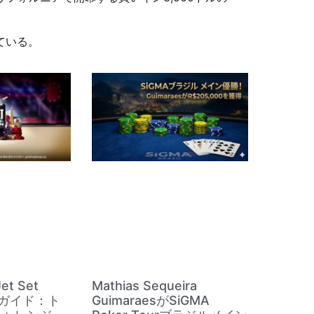
ている。
et Set
Mathias Sequeira
全ガイド：ト
GuimaraesがSiGMA