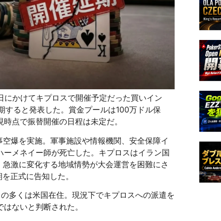
9日にかけてキプロスで開催予定だった買いイン
nshipを延期すると発表した。賞金プールは100万ドル保
現時点で振替開催の日程は未定だ。
事空爆を実施。軍事施設や情報機関、安全保障イ
ハーメネイー師が死亡した。キプロスはイラン国
、急激に変化する地域情勢が大会運営を困難にさ
期を正式に告知した。
aで、スタッフの多くは米国在住。現況下でキプロスへの派遣を
ではないと判断された。