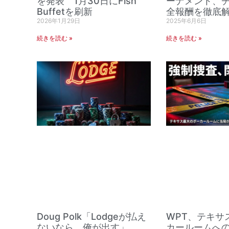
を発表 1月30日にFish
ーナメント、
Buffetを刷新
全報酬を徹底
2026年1月29日
2025年6月6日
続きを読む »
続きを読む »
Doug Polk「Lodgeが払え
WPT、テキサ
ないなら、俺が出す」
カールームへ