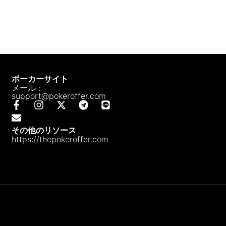
ポーカーサイト
メール：
support@pokeroffer.com
その他のリソース
https://thepokeroffer.com