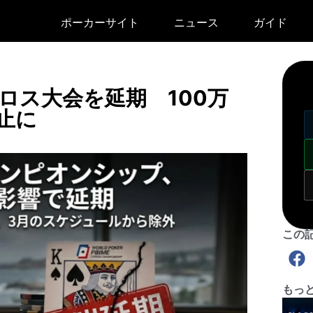
ポーカーサイト
ニュース
ガイド
ロス大会を延期 100万
止に
この
もっ