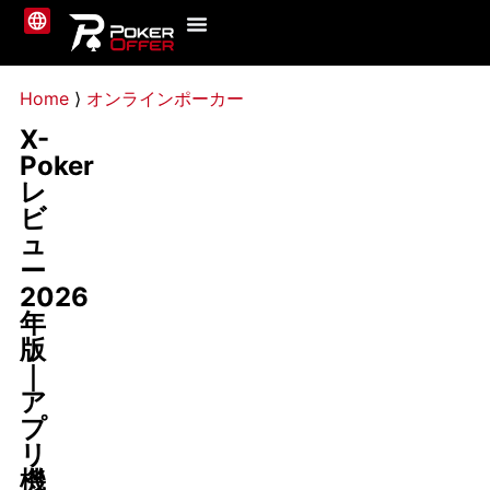
ポーカーサイト
ニュース
ガイド
私たちについて
お問い合わせ
Home
⟩
オンラインポーカー
X-
Poker
レ
ビ
ュ
ー
2026
年
版
｜
ア
プ
リ
機