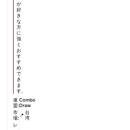
が
好
き
な
方
に
強
く
お
す
す
め
で
き
ま
す。
連
Combo
盟:
Draw
市
台
場:
湾
レ