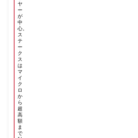
ヤ
ー
が
中
心。
ス
テ
ー
ク
ス
は
マ
イ
ク
ロ
か
ら
超
高
額
ま
で