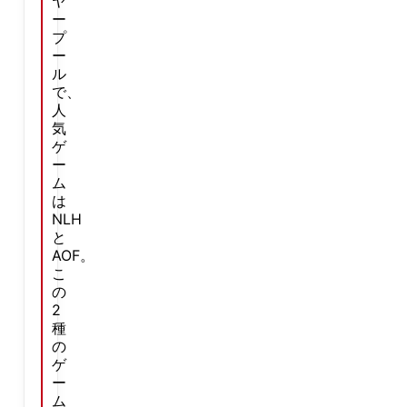
ヤ
ー
プ
ー
ル
で、
人
気
ゲ
ー
ム
は
NLH
と
AOF。
こ
の
2
種
の
ゲ
ー
ム