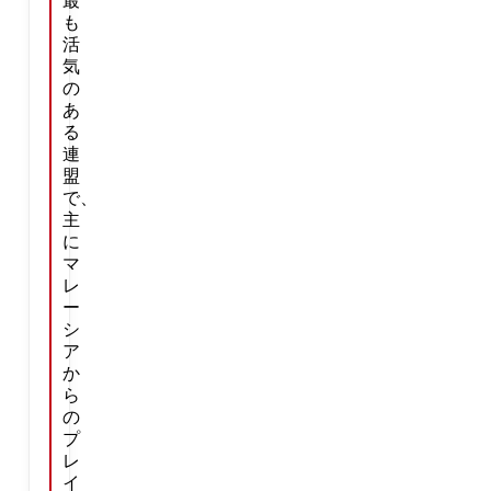
最
も
活
気
の
あ
る
連
盟
で、
主
に
マ
レ
ー
シ
ア
か
ら
の
プ
レ
イ