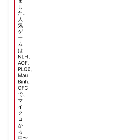
ま
し
た。
人
気
ゲ
ー
ム
は
NLH、
AOF、
PLO6、
Mau
Binh、
OFC
で、
マ
イ
ク
ロ
か
ら
中〜