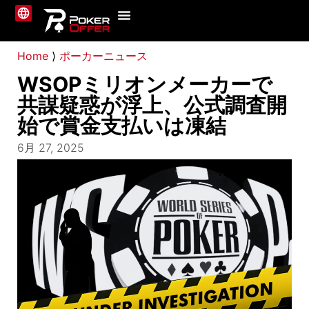
ポーカーサイト
ニュース
ガイド
私たちについて
お問い合わせ
Home
⟩
ポーカーニュース
WSOPミリオンメーカーで
共謀疑惑が浮上、公式調査開
始で賞金支払いは凍結
6月 27, 2025