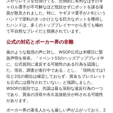
ズやリレイズを仕掛けても、圧倒的に有利なはずのキ
ャロル選手が不可解なほど抵抗せずにポットを譲る場
面が散見されました。特に、ヤギヌマ選手がJ-8という
ハンドで逆転のきっかけとなる巨大なポットを獲得し
たハンドは、多くのトッププレイヤーから見ても極め
て不自然なプレイだと指摘されています。
公式の対応とポーカー界の非難
嵐のような疑惑の声に対し、WSOP公式は木曜日に緊
急声明を発表。「イベント53のヘッズアッププレイ中
に、公式規則に違反する可能性のある行為を認識し
た。現在、調査が進行中である」とし、「現時点では1
位と2位の順位は確定しておらず、賞金もブレスレット
も公式には授与されていない」と強調しました。
WSOPの規則では、共謀は最も深刻な違反行為の一つ
であり、賞金の没収や永久追放処分が科される可能性
があります。
ポーカー界の著名人からも厳しい声が上がっており、2