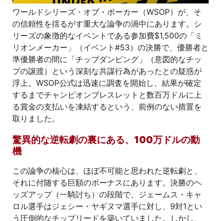
ワールドシリーズ・オブ・ポーカー（WSOP）が、そ
の信頼性を揺るがす重大な論争の渦中にあります。シ
リーズの象徴的なイベントである参加費$1,500の「ミ
リオンメーカー」（イベント#53）の決勝で、優勝者と
準優勝者の間に「チップダンピング」（意図的なチッ
プの譲渡）という深刻な共謀行為があったとの疑惑が
浮上。WSOP公式は迅速に調査を開始し、結果が確定
するまでチャンピオンブレスレットと数百万ドルに上
る賞金の支払いを凍結するという、前例のない措置を
取りました。
驚異的な逆転劇の裏にある、100万ドルの動
機
この論争の核心は、ほぼ不可能と思われた逆転劇と、
それに付随する巨額のボーナスにあります。決勝のヘ
ッズアップ（一騎討ち）の段階で、ジェームス・キャ
ロル選手はジェシー・ヤギヌマ選手に対し、9対1とい
う圧倒的なチップリードを築いていました。しかし、