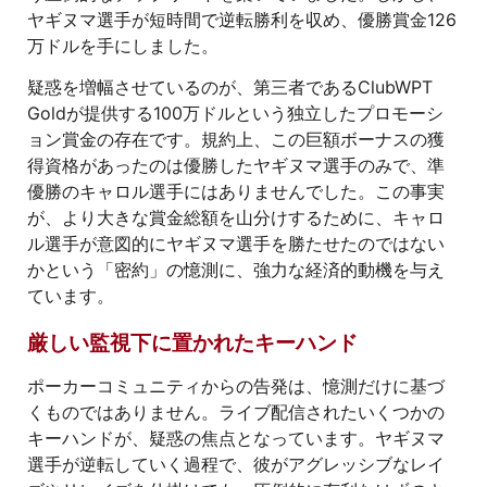
ヤギヌマ選手が短時間で逆転勝利を収め、優勝賞金126
万ドルを手にしました。
疑惑を増幅させているのが、第三者であるClubWPT
Goldが提供する100万ドルという独立したプロモーシ
ョン賞金の存在です。規約上、この巨額ボーナスの獲
得資格があったのは優勝したヤギヌマ選手のみで、準
優勝のキャロル選手にはありませんでした。この事実
が、より大きな賞金総額を山分けするために、キャロ
ル選手が意図的にヤギヌマ選手を勝たせたのではない
かという「密約」の憶測に、強力な経済的動機を与え
ています。
厳しい監視下に置かれたキーハンド
ポーカーコミュニティからの告発は、憶測だけに基づ
くものではありません。ライブ配信されたいくつかの
キーハンドが、疑惑の焦点となっています。ヤギヌマ
選手が逆転していく過程で、彼がアグレッシブなレイ