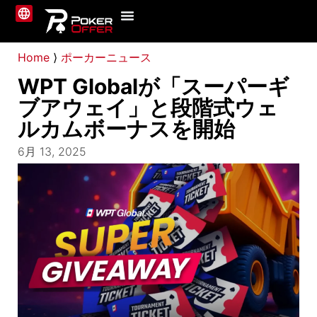
ポーカーサイト
ニュース
ガイド
私たちについて
お問い合わせ
Home
⟩
ポーカーニュース
WPT Globalが「スーパーギ
ブアウェイ」と段階式ウェ
ルカムボーナスを開始
6月 13, 2025