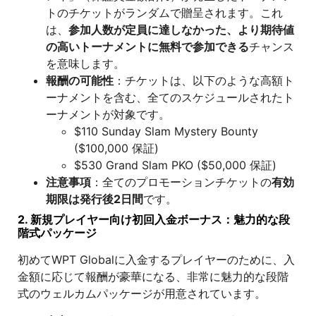
トのチケットがランダムで贈呈されます。これ
は、
参加人数が定員に達しなかった、より期待値
の高いトーナメントに無料で参加できる
チャンス
を意味します。
報酬の可能性
：チケットは、以下のような高額ト
ーナメントを含む、全てのスケジュールされたト
ーナメントが対象です。
$110 Sunday Slam Mystery Bounty
($100,000 保証)
$530 Grand Slam PKO ($50,000 保証)
注意事項
：全てのプロモーションチケットの
有効
期限は発行後2日間
です。
2. 新規プレイヤー向け初回入金ボーナス：魅力的な段
階式パッケージ
初めてWPT Globalに入金するプレイヤーのために、入
金額に応じて報酬が豪華になる、非常に魅力的な段階
式のウェルカムパッケージが用意されています。