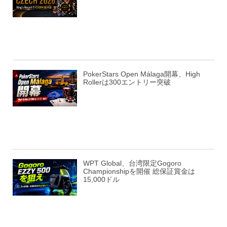
PokerStars Open Málaga開幕、High
Rollerは300エントリー突破
WPT Global、台湾限定Gogoro
Championshipを開催 総保証賞金は
15,000ドル