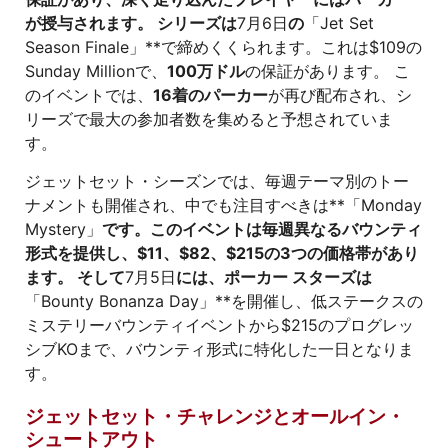
が授与されます。 シリーズは
7月6日
の
「Jet Set
Season Finale」**で締めくくられます。これは$109の
Sunday Millionで、
100万ドル
の保証があります。 こ
のイベントでは、
16着のパーカー
が再び配布され、シ
リーズで最大の参加者数を集めると予想されていま
す。
ジェットセット・シーズンでは、毎週テーマ別のトー
ナメントも開催され、中でも注目すべきは**「Monday
Mystery」
です。このイベントは毎週異なるバウンティ
形式を提供し、$11、$82、$215の3つの価格帯があり
ます。 そして
7月5日
には、ポーカー スターズは
「Bounty Bonanza Day」**を開催し、低ステークスの
ミステリーバウンティイベントから$215のプログレッ
シブKOまで、バウンティ形式に特化した一日となりま
す。
ジェットセット・チャレンジとオールイン・
シュートアウト