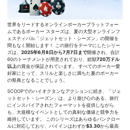
世界をリードするオンラインポーカープラットフォー
ムであるポーカー スターズは、夏の大型オンラインフ
ェスティバル「ジェットセット・シーズン」の開催を
間もなく開始します！ この旅行をテーマにしたシリー
ズは、
2025年6月8日から7月7日まで
開催され、合計
60のトーナメントが用意されており、総額
720万ドル
以上
の賞金が保証されています。 すべてのポーカー愛
好家にとって、スリルと楽しさに満ちた夏のポーカー
の祭典となることでしょう。
SCOOPでのハイオクタンなアクションに続き、「ジェ
ットセット・シーズン」は、より遊び心のある、旅行
にインスパイアされたフォーマットを提供しながら
も、大規模なイベントとしての真剣な価値と競争力を
維持しています。 このシリーズはあらゆるバンクロー
ルに対応しており、バイインはわずか
$3.30
から最高