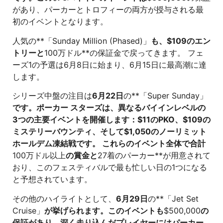
があり、パーカーとトロフィーの両方が授与される最
初のイベントとなります。
人気の**「Sunday Million (Phased)」
も、$109のエン
トリーと
100万ドル**の保証金で戻ってきます。 フェ
ーズ1の予選は6月8日に始まり、6月15日に最高潮に達
します。
シリーズ中盤の注目は
6月22日
の**「Super Sunday」
です。ポーカー スターズは、異なるバイインレベルの
3つの主要イベントを開催します：$11のPKO、$109の
ミステリーバウンティ、そして$1,050のノーリミット
ホールデム凍結戦です。 これらのイベント全体で合計
100万ドル以上
の賞金と
27着のパーカー**が用意されて
おり、このフェスティバルで最も忙しい日の1つになる
と予想されています。
その他のハイライトとして、
6月29日
の**「Jet Set
Cruise」
が挙げられます。このイベントも
$500,000
の
保証があり、深く走り込んだプレイヤーにはパーカー