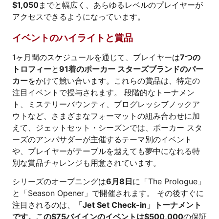
$1,050
までと幅広く、あらゆるレベルのプレイヤーが
アクセスできるようになっています。
イベントのハイライトと賞品
1ヶ月間のスケジュールを通じて、プレイヤーは
7つの
トロフィー
と
91着のポーカー スターズブランドのパー
カー
をかけて競い合います。これらの賞品は、特定の
注目イベントで授与されます。 段階的なトーナメン
ト、ミステリーバウンティ、プログレッシブノックア
ウトなど、さまざまなフォーマットの組み合わせに加
えて、ジェットセット・シーズンでは、ポーカー スタ
ーズのアンバサダーが主催するテーマ別のイベント
や、プレイヤーがテーブルを越えても夢中になれる特
別な賞品チャレンジも用意されています。
シリーズのオープニングは
6月8日
に「The Prologue」
と「Season Opener」で開催されます。 その後すぐに
注目されるのは、
「Jet Set Check-in」トーナメント
です。この$75バイインのイベントは$500,000
の保証