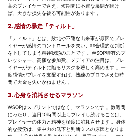
高のプレイヤーでさえ、短期間に不運な展開が続け
ば、大きな損失を被る可能性があります 。
2. 感情の暴走「ティルト」
「ティルト」とは、敗北や不運な出来事が原因でプレ
イヤーが感情のコントロールを失い、非合理的な判断
を下してしまう精神状態のことです 。WSOP特有のプ
レッシャー、高額な参加費、メディアの注目は、プレ
イヤーがティルトに陥るリスクを著しく高めます 。一
度感情がプレイを支配すれば、熟練のプロでさえ短時
間で大金を失いかねません 。
3. 心身を消耗させるマラソン
WSOPはスプリントではなく、マラソンです 。数週間
にわたり、連日10時間以上もプレイし続けることは、
プレイヤーの体力と精神を極度に消耗させます 。身体
的な疲労は、集中力の低下と判断ミスの原因となりま