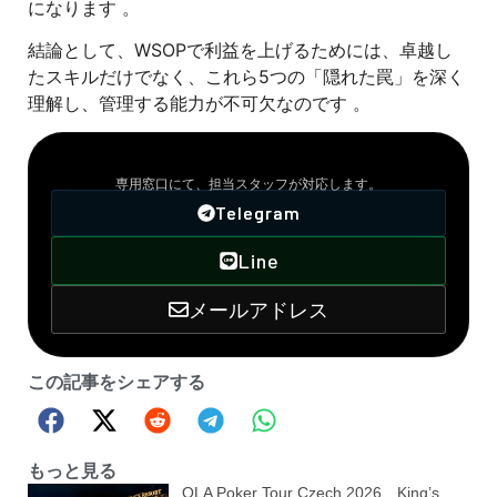
になります 。
結論として、WSOPで利益を上げるためには、卓越し
たスキルだけでなく、これら5つの「隠れた罠」を深く
理解し、管理する能力が不可欠なのです 。
VIPサポート窓口
専用窓口にて、担当スタッフが対応します。
Telegram
Line
メールアドレス
この記事をシェアする
もっと見る
OLA Poker Tour Czech 2026、King’s