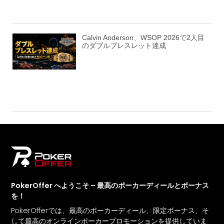
Calvin Anderson、WSOP 2026で2人目
のダブルブレスレット達成
PokerOffer へようこそ – 最高のポーカーディールとボーナス
を！
PokerOfferでは、最高のポーカーディール、限定ボーナス、そ
して最高のオンラインポーカープロモーションを提供していま