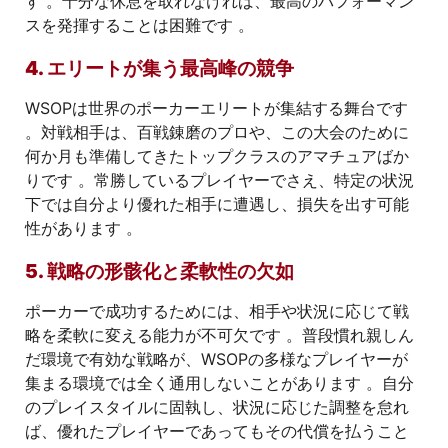
す 。十分な休息を取れなければ、最高のパフォーマン
スを発揮することは困難です 。
4. エリートが集う最高峰の競争
WSOPは世界のポーカーエリートが集結する舞台です
。対戦相手は、百戦錬磨のプロや、この大会のために
何か月も準備してきたトップクラスのアマチュアばか
りです 。常勝しているプレイヤーでさえ、特定の状況
下では自分より優れた相手に遭遇し、損失を出す可能
性があります 。
5. 戦略の形骸化と柔軟性の欠如
ポーカーで成功するためには、相手や状況に応じて戦
略を柔軟に変える能力が不可欠です 。普段慣れ親しん
だ環境で有効な戦略が、WSOPの多様なプレイヤーが
集まる環境では全く通用しないことがあります 。自分
のプレイスタイルに固執し、状況に応じた調整を怠れ
ば、優れたプレイヤーであってもその代償を払うこと