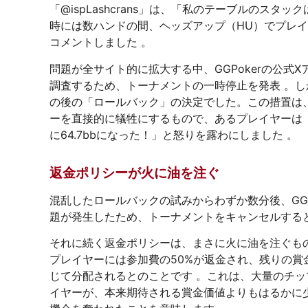
「@ispLashcrans」は、「私のテーブルのスタ
時には数ハンドの間、ヘッズアップ（HU）でプレ
コメントしました 。
問題が全サイト的に拡大する中、GGPokerの公式
調査するため、トーナメントの一時停止を発表 。
の後の「ロールバック」の決定でした。この措置は、
ーを直接的に犠牲にするもので、あるプレイヤーは「D
に64.7bbになった！」と怒りを露わにしました 。
返金ポリシーが火に油を注ぐ
混乱したロールバックの試みからわずか数分後、GG
題が発生したため、トーナメントをキャンセルする
それに続く返金ポリシーは、まさに火に油を注ぐもの
プレイヤーには参加費の50%が返金され、残りの賞
じて分配されるとのことです 。これは、大量のチ
イヤーが、本来期待される賞金価値よりもはるかに