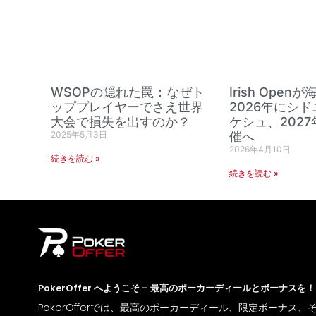
WSOPの隠れた罠：なぜト
Irish Ope
ッププレイヤーでさえ世界
2026年にシ
大会で損失を出すのか？
ケシュ、202
2025年5月3日
催へ
2026年4月10日
続きを読む »
続きを読む »
PokerOffer へようこそ – 最高のポーカーディールとボーナスを！
PokerOfferでは、最高のポーカーディール、限定ボーナス