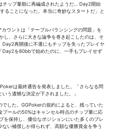
ックはチップ量順に再編成されたようだ… Day2開始
イすることになった。本当に奇妙なスタートだ」と
Xアカウントは「テーブルバランシングの問題」を
しかし、さらに大きな論争を巻き起こしたのは、そ
Day2再開後に不運にもチップを失ったプレイヤ
ay2を80bbで始めたのに、一手もプレイせず
Pokerは最終通告を発表しました。「さらなる問
という遺憾な決定が下されました。」
でした。GGPokerの規約によると、残っていた
金プールの50%はキャンセル時点のチップ量に応
ップを保持し、優位なポジションにいた多くのプレ
少ない補償しか得られず、高額な優勝賞金を争う