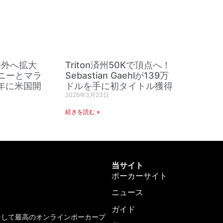
nが海外へ拡大
Triton済州50Kで頂点へ！
ドニーとマラ
Sebastian Gaehlが139万
7年に米国開
ドルを手に初タイトル獲得
2026年3月23日
続きを読む »
当サイト
ポーカーサイト
ニュース
ガイド
、そして最高のオンラインポーカープ